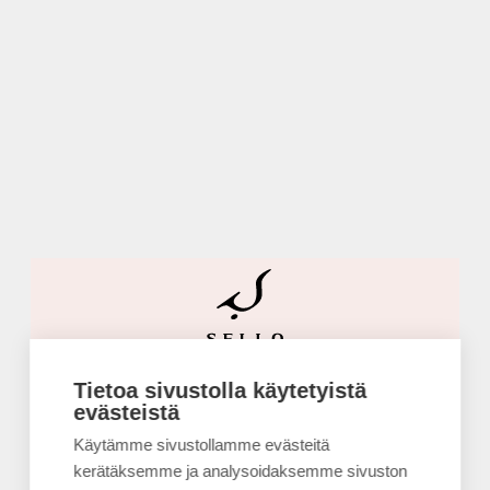
Hyppää
pääsisältöön
Tietoa sivustolla käytetyistä
Syötä käyttäjätunnus tai sähköpostiosoite
evästeistä
Käytämme sivustollamme evästeitä
kerätäksemme ja analysoidaksemme sivuston