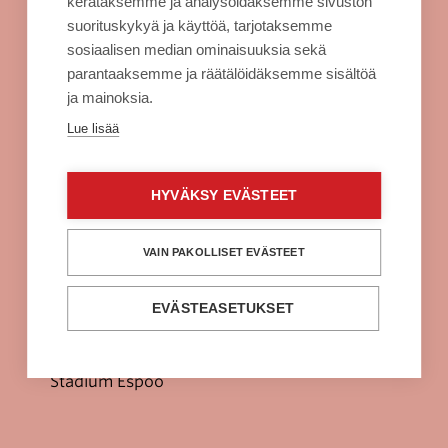
kerätäksemme ja analysoidaksemme sivuston
Evästeet
suorituskykyä ja käyttöä, tarjotaksemme
sosiaalisen median ominaisuuksia sekä
Sellon intra
parantaaksemme ja räätälöidäksemme sisältöä
ja mainoksia.
Alko Espoo
Lue lisää
Burger King Espoo
Citymarket Espoo
HYVÄKSY EVÄSTEET
Clas Ohlson Espoo
Fuku Supreme Espoo
VAIN PAKOLLISET EVÄSTEET
H&M Espoo
EVÄSTEASETUKSET
Power Espoo
Prisma Espoo
Stadium Espoo