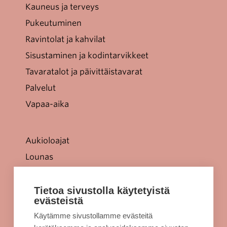
Kauneus ja terveys
Pukeutuminen
Ravintolat ja kahvilat
Sisustaminen ja kodintarvikkeet
Tavaratalot ja päivittäistavarat
Palvelut
Vapaa-aika
Aukioloajat
Lounas
Tarjoukset
Jellonaparkki lapsille
Tietoa sivustolla käytetyistä
evästeistä
Kulkuyhteydet
Käytämme sivustollamme evästeitä
Rekisteriseloste