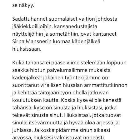
se näkyy.
Sadattuhannet suomalaiset valtion johdosta
jääkiekkoilijoihin, kansanedustajista
näyttelijöihin ja sometähtiin, ovat kantaneet
Sirpa Mansnerin luomaa kädenjälkeä
hiuksissaan.
Kuka tahansa ei pääse viimeistelemään loppuun
saakka hiotun palvelumallimme mukaista
kädenjälkeä: jokainen työntekijämme on
suorittanut virallisen hiusalan ammattitutkinnon
ja kehittää taitojaan työn ohella jatkuvan
koulutuksen kautta. Koska kyse ei ole kenestä
tahansa: kyse on sinusta ja hiuksistasi, jotka
tekevät sinusta sinut. Hiuksistasi, jotka tuovat
sinulle itsevarmuutta ja hyvää oloa arjessa ja
juhlassa. Ja koska pidämme sinun aikaasi
arvossa, hiuksesi valmistuvat nopeasti,