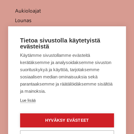
Aukioloajat
Lounas
Tarjoukset
Jellonaparkki lapsille
Tietoa sivustolla käytetyistä
evästeistä
Kulkuyhteydet
Käytämme sivustollamme evästeitä
Rekisteriseloste
kerätäksemme ja analysoidaksemme sivuston
Evästeet
suorituskykyä ja käyttöä, tarjotaksemme
sosiaalisen median ominaisuuksia sekä
Sellon intra
parantaaksemme ja räätälöidäksemme sisältöä
ja mainoksia.
Alko Espoo
Lue lisää
Burger King Espoo
Citymarket Espoo
HYVÄKSY EVÄSTEET
Clas Ohlson Espoo