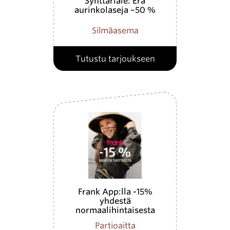
Synttäriale: Erä
aurinkolaseja –50 %
Silmäasema
Tutustu tarjoukseen
Frank App:lla -15%
yhdestä
normaalihintaisesta
tuotteesta
Partioaitta