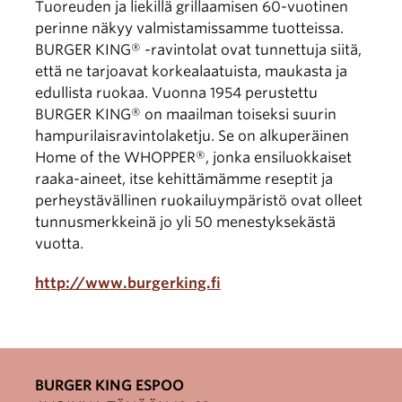
Tuoreuden ja liekillä grillaamisen 60-vuotinen
perinne näkyy valmistamissamme tuotteissa.
BURGER KING® -ravintolat ovat tunnettuja siitä,
että ne tarjoavat korkealaatuista, maukasta ja
edullista ruokaa. Vuonna 1954 perustettu
BURGER KING® on maailman toiseksi suurin
hampurilaisravintolaketju. Se on alkuperäinen
Home of the WHOPPER®, jonka ensiluokkaiset
raaka-aineet, itse kehittämämme reseptit ja
perheystävällinen ruokailuympäristö ovat olleet
tunnusmerkkeinä jo yli 50 menestyksekästä
vuotta.
http://www.burgerking.fi
BURGER KING ESPOO