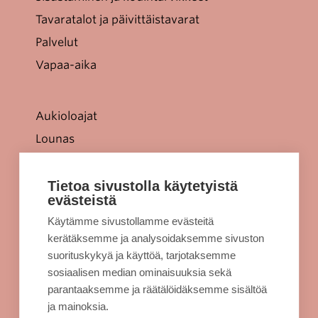
Tavaratalot ja päivittäistavarat
Palvelut
Vapaa-aika
Aukioloajat
Lounas
Tarjoukset
Jellonaparkki lapsille
Tietoa sivustolla käytetyistä
evästeistä
Kulkuyhteydet
Käytämme sivustollamme evästeitä
Rekisteriseloste
kerätäksemme ja analysoidaksemme sivuston
Evästeet
suorituskykyä ja käyttöä, tarjotaksemme
sosiaalisen median ominaisuuksia sekä
Sellon intra
parantaaksemme ja räätälöidäksemme sisältöä
ja mainoksia.