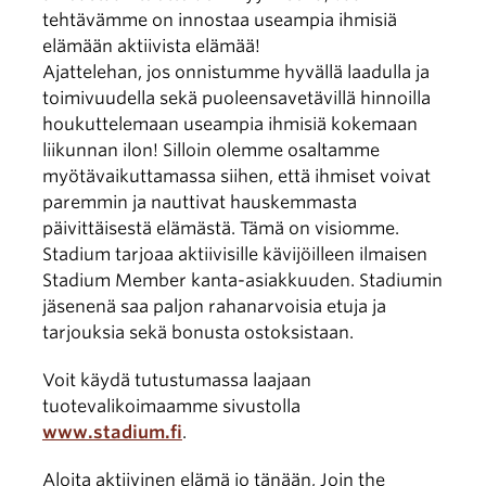
tehtävämme on innostaa useampia ihmisiä
elämään aktiivista elämää!
Ajattelehan, jos onnistumme hyvällä laadulla ja
toimivuudella sekä puoleensavetävillä hinnoilla
houkuttelemaan useampia ihmisiä kokemaan
liikunnan ilon! Silloin olemme osaltamme
myötävaikuttamassa siihen, että ihmiset voivat
paremmin ja nauttivat hauskemmasta
päivittäisestä elämästä. Tämä on visiomme.
Stadium tarjoaa aktiivisille kävijöilleen ilmaisen
Stadium Member kanta-asiakkuuden. Stadiumin
jäsenenä saa paljon rahanarvoisia etuja ja
tarjouksia sekä bonusta ostoksistaan.
Voit käydä tutustumassa laajaan
tuotevalikoimaamme sivustolla
www.stadium.fi
.
Aloita aktiivinen elämä jo tänään, Join the