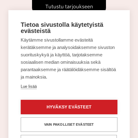
Tutustu tarjoukseen
Tietoa sivustolla käytetyistä
evästeistä
Käytämme sivustollamme evästeitä
kerätäksemme ja analysoidaksemme sivuston
suorituskykyä ja käyttöä, tarjotaksemme
sosiaalisen median ominaisuuksia sekä
parantaaksemme ja räätälöidäksemme sisältöä
ja mainoksia.
Lue lisää
Synttäriale: Kaikki
silmälasit –50 %!
Silmäasema
HYVÄKSY EVÄSTEET
Tutustu tarjoukseen
VAIN PAKOLLISET EVÄSTEET