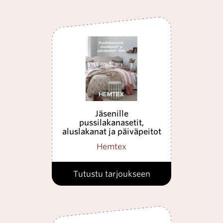
Jäsenille
pussilakanasetit,
aluslakanat ja päiväpeitot
-50%
Hemtex
Tutustu tarjoukseen