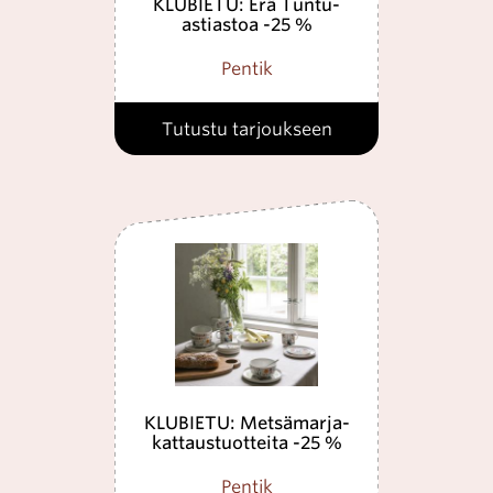
KLUBIETU: Erä Tuntu-
astiastoa -25 %
Pentik
Tutustu tarjoukseen
KLUBIETU: Metsämarja-
kattaustuotteita -25 %
Pentik