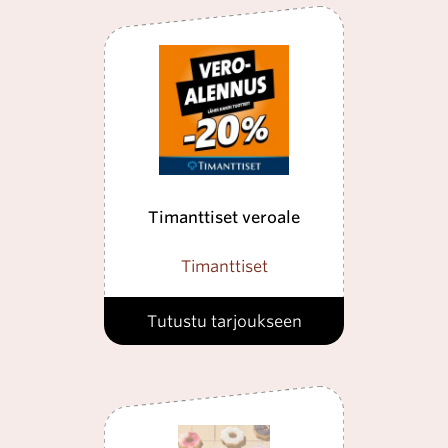
Timanttiset veroale
Timanttiset
Tutustu tarjoukseen