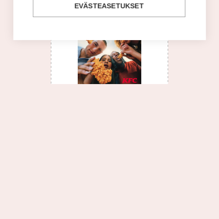
EVÄSTEASETUKSET
-20% KFC-äppidiilit!
KFC
Tutustu tarjoukseen