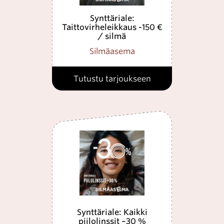
Synttäriale:
Taittovirheleikkaus -150 €
/ silmä
Silmäasema
Tutustu tarjoukseen
Synttäriale: Kaikki
piilolinssit –30 %