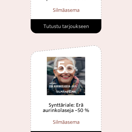
Silmäasema
Tutustu tarjoukseen
Synttäriale: Erä
aurinkolaseja –50 %
Silmäasema