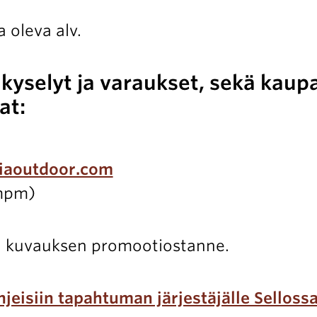
 oleva alv.
yselyt ja varaukset, sekä kaupa
at:
iaoutdoor.com
mpm)
yen kuvauksen promootiostanne.
jeisiin tapahtuman järjestäjälle Selloss