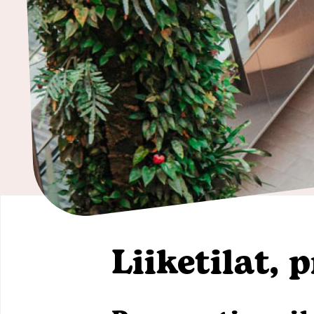
ja
kodintarvikkeet
Tavaratalot
ja
päivittäistavarat
Vapaa-
aika
Liiketilat,