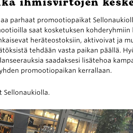
ka ihmisvirtojen keske
Avoimet
työpaikat
a parhaat promootiopaikat Sellonaukiolla,
ootioilla saat kosketuksen kohderyhmiin
Yhteystiedot
aisevat heräteostoksiin, aktivoivat ja m
öksistä tehdään vasta paikan päällä. H
a lanseerauksia saadaksesi lisätehoa kampa
 yhden promootiopaikan kerrallaan.
 Sellonaukiolla.