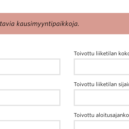
ttavia kausimyyntipaikkoja.
Toivottu liiketilan ko
Toivottu liiketilan sijai
Toivottu aloitusajank