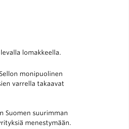
olevalla lomakkeella.
 Sellon monipuolinen
sien varrella takaavat
yhden Suomen suurimman
yrityksiä menestymään.