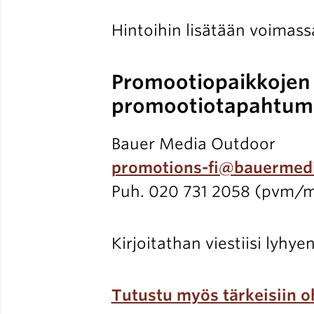
Hintoihin lisätään voimassa
Promootiopaikkojen k
promootiotapahtum
Bauer Media Outdoor
promotions-fi@bauermed
Puh. 020 731 2058 (pvm/
Kirjoitathan viestiisi lyh
Tutustu myös tärkeisiin oh