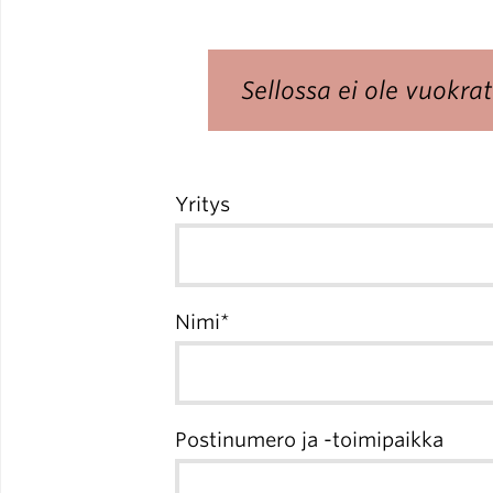
Sellossa ei ole vuokra
Yritys
Nimi
Postinumero ja -toimipaikka