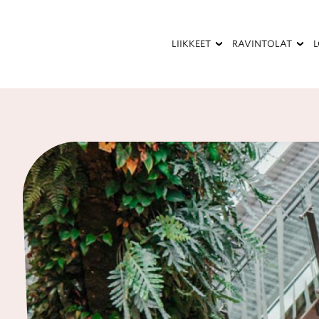
Hyppää
pääsisältöön
LIIKKEET
RAVINTOLAT
Kauneus
Kesäterassi
ja
terveys
Palvelut
Pukeutuminen
Ravintolat
ja
kahvilat
Sisustaminen