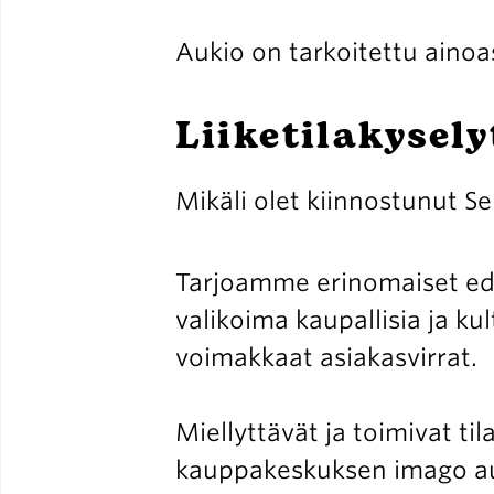
Aukio on tarkoitettu aino
Liiketilakysely
Mikäli olet kiinnostunut Sel
Tarjoamme erinomaiset ede
valikoima kaupallisia ja ku
voimakkaat asiakasvirrat.
Miellyttävät ja toimivat t
kauppakeskuksen imago aut