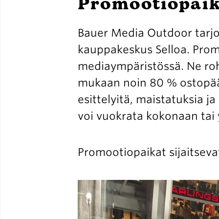
Promootiopaik
Bauer Media Outdoor tarjoa
kauppakeskus Selloa. Prom
mediaympäristössä. Ne rohk
mukaan noin 80 % ostopäät
esittelyitä, maistatuksia j
voi vuokrata kokonaan tai
Promootiopaikat sijaitsevat