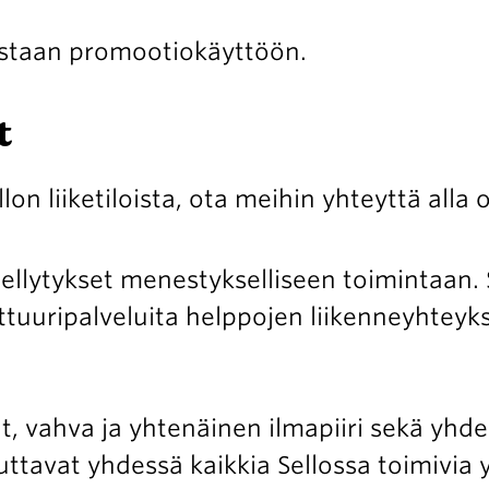
astaan promootiokäyttöön.
t
lon liiketiloista, ota meihin yhteyttä alla 
llytykset menestykselliseen toimintaan.
lttuuripalveluita helppojen liikenneyhteyk
ilat, vahva ja yhtenäinen ilmapiiri sekä 
tavat yhdessä kaikkia Sellossa toimivia 