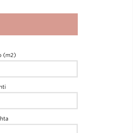
ko (m2)
nti
ohta