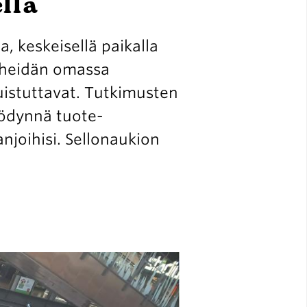
llä
 keskeisellä paikalla
 heidän omassa
uistuttavat. Tutkimusten
yödynnä tuote-
njoihisi. Sellonaukion