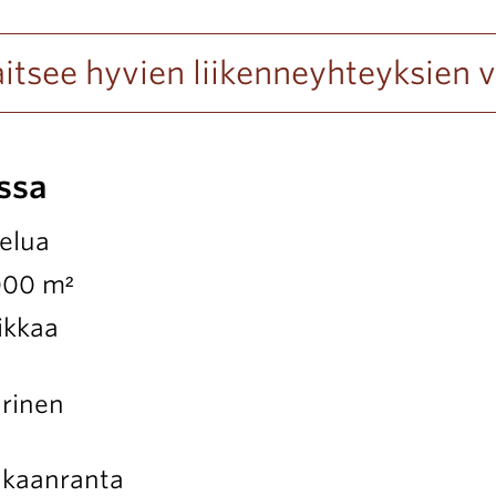
jaitsee hyvien liikenneyhteyksien v
ssa
velua
000 m²
ikkaa
arinen
ankaanranta