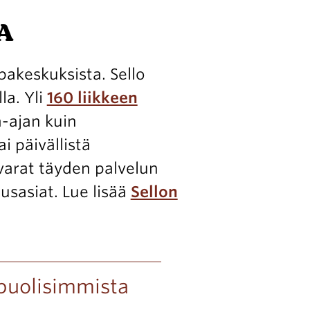
A
akeskuksista. Sello
la. Yli
160 liikkeen
a-ajan kuin
ai päivällistä
varat täyden palvelun
usasiat. Lue lisää
Sellon
ipuolisimmista