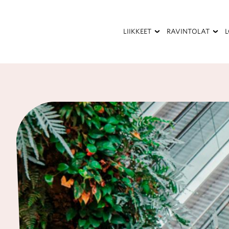
Hyppää
pääsisältöön
LIIKKEET
RAVINTOLAT
Kauneus
Kesäterassi
ja
terveys
Palvelut
Pukeutuminen
Ravintolat
ja
kahvilat
Sisustaminen