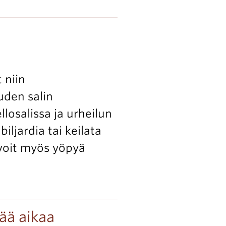
 niin
den salin
llosalissa ja urheilun
iljardia tai keilata
 voit myös yöpyä
tää aikaa