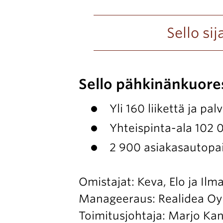
Sello si
Sello pähkinänkuore
Yli 160 liikettä ja pal
Yhteispinta-ala 102 
2 900 asiakasautopa
Omistajat: Keva, Elo ja Ilm
Manageeraus: Realidea Oy
Toimitusjohtaja: Marjo K