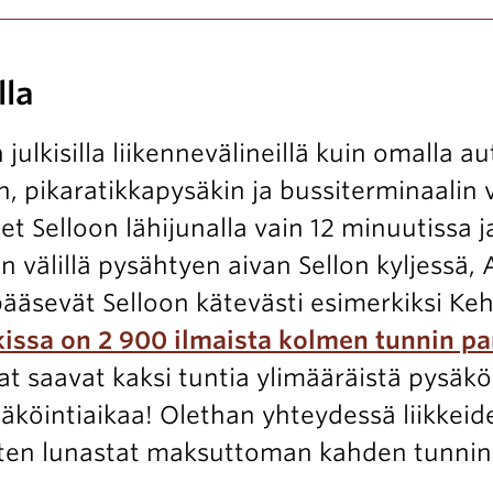
lla
 julkisilla liikennevälineillä kuin omalla 
, pikaratikkapysäkin ja bussiterminaalin v
t Selloon lähijunalla vain 12 minuutissa ja
n välillä pysähtyen aivan Sellon kyljess
 pääsevät Selloon kätevästi esimerkiksi Ke
rkissa on 2 900 ilmaista kolmen tunnin pa
aat saavat kaksi tuntia ylimääräistä pysäkö
säköintiaikaa! Olethan yhteydessä liikkei
ten lunastat maksuttoman kahden tunnin l