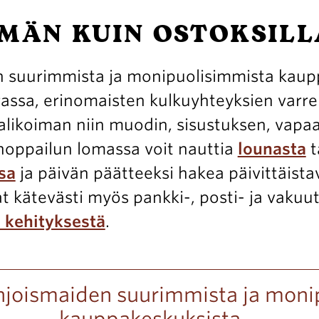
MMÄN KUIN OSTOKSILL
Avoimet
työpaikat
n suurimmista ja monipuolisimmista kaupp
Yhteystiedot
assa, erinomaisten kulkuyhteyksien varrel
alikoiman niin muodin, sisustuksen, vapa
 Shoppailun lomassa voit nauttia
lounasta
t
sa
ja päivän päätteeksi hakea päivittäista
t kätevästi myös pankki-, posti- ja vakuut
ä kehityksestä
.
ohjoismaiden suurimmista ja mon