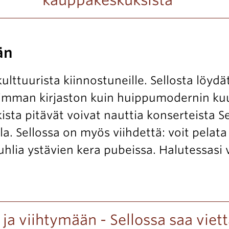
kauppakeskuksista
än
ulttuurista kiinnostuneille. Sellosta löydät
imman kirjaston kuin huippumodernin kuu
ista pitävät voivat nauttia konserteista Se
la. Sellossa on myös viihdettä: voit pelata b
juhlia ystävien kera pubeissa. Halutessasi
 ja viihtymään - Sellossa saa viet