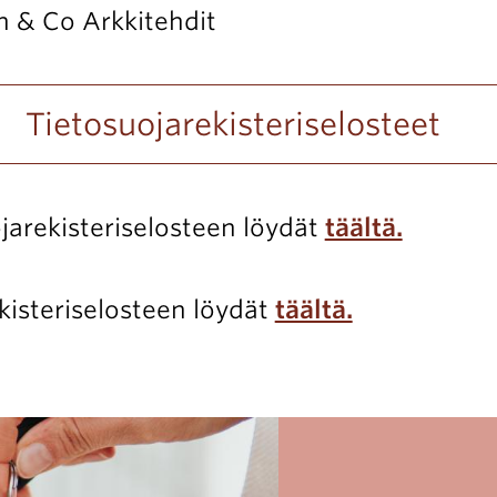
in & Co Arkkitehdit
Tietosuojarekisteriselosteet
arekisteriselosteen löydät
täältä.
kisteriselosteen löydät
täältä.