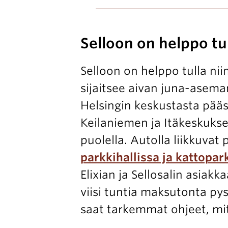
Selloon on helppo tu
Selloon on helppo tulla niin
sijaitsee aivan juna-aseman
Helsingin keskustasta pääse
Keilaniemen ja Itäkeskukse
puolella. Autolla liikkuvat
parkkihallissa ja kattopa
Elixian ja Sellosalin asiakk
viisi tuntia maksutonta py
saat tarkemmat ohjeet, mi