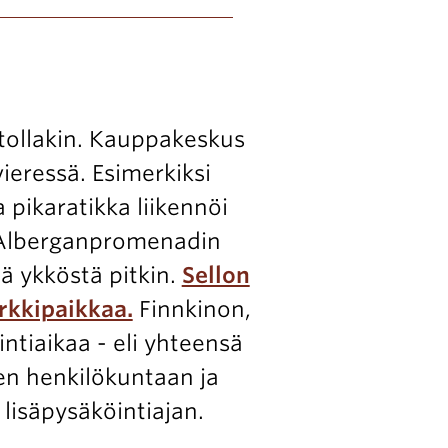
autollakin. Kauppakeskus
ieressä. Esimerkiksi
 pikaratikka liikennöi
ä, Alberganpromenadin
hä ykköstä pitkin.
Sellon
rkkipaikkaa.
Finnkinon,
intiaikaa - eli yhteensä
den henkilökuntaan ja
isäpysäköintiajan.