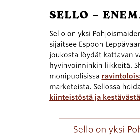
SELLO – ENE
Sello on yksi Pohjoismaide
sijaitsee Espoon Leppävaar
joukosta löydät kattavan v
hyvinvoinninkin liikkeitä.
monipuolisissa
ravintolois
marketeista. Sellossa hoida
kiinteistöstä ja kestäväst
Sello on yksi P