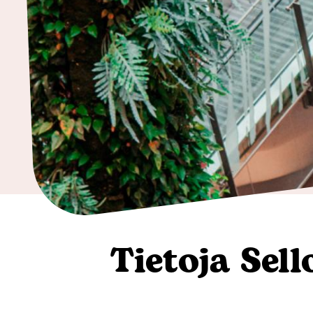
ja
kodintarvikkeet
Tavaratalot
ja
päivittäistavarat
Vapaa-
aika
Tietoja Sell