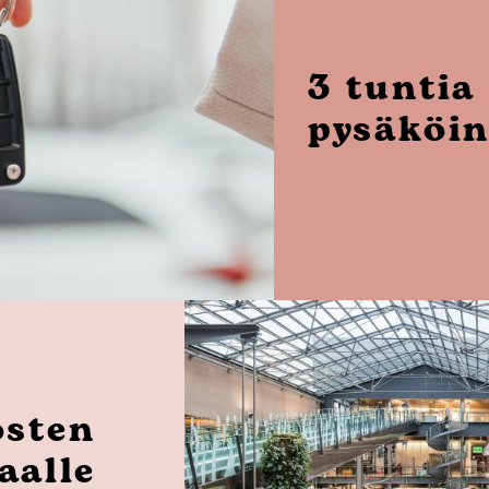
3 tuntia
pysäköin
osten
aalle