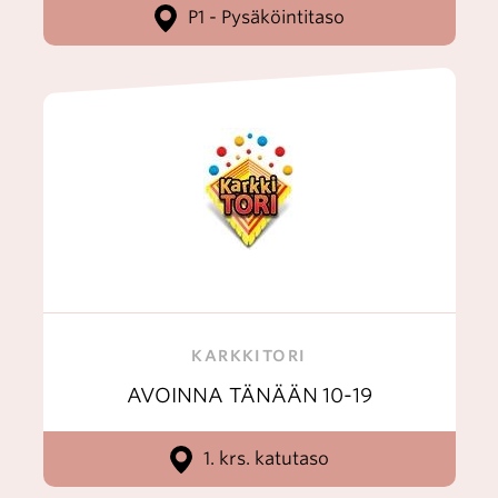
P1 - Pysäköintitaso
KARKKITORI
AVOINNA TÄNÄÄN
10-19
1. krs. katutaso