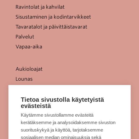
Ravintolat ja kahvilat
Sisustaminen ja kodintarvikkeet
Tavaratalot ja päivittäistavarat
Palvelut
Vapaa-aika
Aukioloajat
Lounas
Tarjoukset
Jellonaparkki lapsille
Tietoa sivustolla käytetyistä
evästeistä
Kulkuyhteydet
Käytämme sivustollamme evästeitä
Rekisteriseloste
kerätäksemme ja analysoidaksemme sivuston
Evästeet
suorituskykyä ja käyttöä, tarjotaksemme
sosiaalisen median ominaisuuksia sekä
Sellon intra