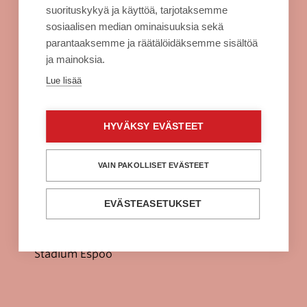
Evästeet
suorituskykyä ja käyttöä, tarjotaksemme
sosiaalisen median ominaisuuksia sekä
Sellon intra
parantaaksemme ja räätälöidäksemme sisältöä
ja mainoksia.
Alko Espoo
Lue lisää
Burger King Espoo
Citymarket Espoo
HYVÄKSY EVÄSTEET
Clas Ohlson Espoo
Fuku Supreme Espoo
VAIN PAKOLLISET EVÄSTEET
H&M Espoo
EVÄSTEASETUKSET
Power Espoo
Prisma Espoo
Stadium Espoo