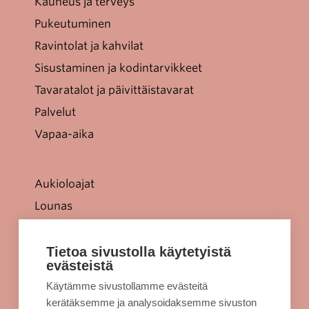
Kauneus ja terveys
Pukeutuminen
Ravintolat ja kahvilat
Sisustaminen ja kodintarvikkeet
Tavaratalot ja päivittäistavarat
Palvelut
Vapaa-aika
Aukioloajat
Lounas
Tarjoukset
Jellonaparkki lapsille
Tietoa sivustolla käytetyistä
evästeistä
Kulkuyhteydet
Käytämme sivustollamme evästeitä
Rekisteriseloste
kerätäksemme ja analysoidaksemme sivuston