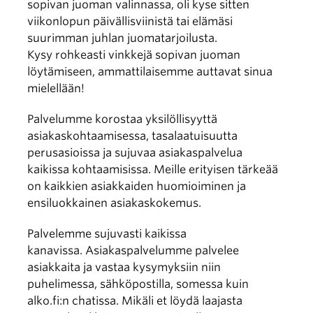
sopivan juoman valinnassa, oli kyse sitten
viikonlopun päivällisviinistä tai elämäsi
suurimman juhlan juomatarjoilusta.
Kysy rohkeasti vinkkejä sopivan juoman
löytämiseen, ammattilaisemme auttavat sinua
mielellään!
Palvelumme korostaa yksilöllisyyttä
asiakaskohtaamisessa, tasalaatuisuutta
perusasioissa ja sujuvaa asiakaspalvelua
kaikissa kohtaamisissa. Meille erityisen tärkeää
on kaikkien asiakkaiden huomioiminen ja
ensiluokkainen asiakaskokemus.
Palvelemme sujuvasti kaikissa
kanavissa. Asiakaspalvelumme palvelee
asiakkaita ja vastaa kysymyksiin niin
puhelimessa, sähköpostilla, somessa kuin
alko.fi:n chatissa. Mikäli et löydä laajasta