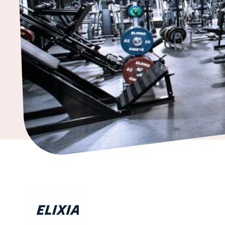
ja
kodintarvikkeet
Tavaratalot
ja
päivittäistavarat
Vapaa-
aika