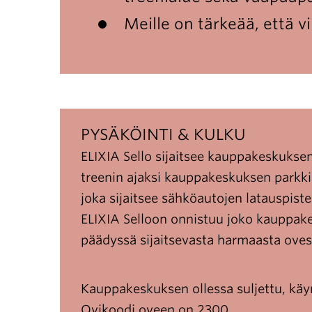
Meille on tärkeää, että v
PYSÄKÖINTI & KULKU
ELIXIA Sello sijaitsee kauppakeskukse
treenin ajaksi kauppakeskuksen parkkih
joka sijaitsee sähköautojen latauspiste
ELIXIA Selloon onnistuu joko kauppakes
päädyssä sijaitsevasta harmaasta oves
Kauppakeskuksen ollessa suljettu, käy
Ovikoodi oveen on 2300.