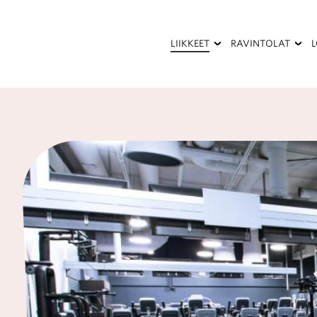
Hyppää
pääsisältöön
LIIKKEET
RAVINTOLAT
Kauneus
Kesäterassi
ja
terveys
Palvelut
Pukeutuminen
Ravintolat
ja
kahvilat
Sisustaminen