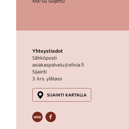
Ma-Su Suljettu
Yhteystiedot
Sähköposti
asiakaspalvelu@elixia.fi
Sijainti
3. krs. ylätaso
SIJAINTI KARTALLA