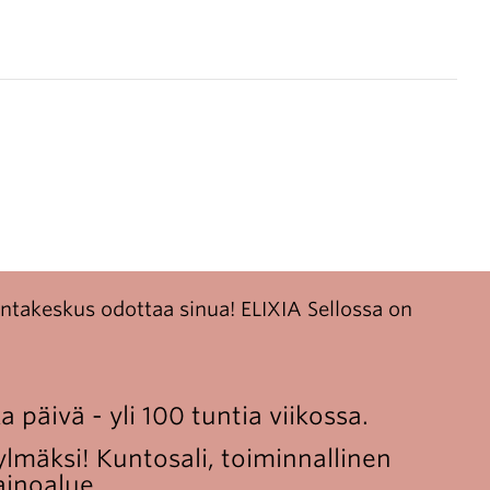
Avoimet
työpaikat
Yhteystiedot
untakeskus odottaa sinua! ELIXIA Sellossa on
 päivä - yli 100 tuntia viikossa.
kylmäksi! Kuntosali, toiminnallinen
ainoalue.