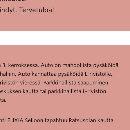
iihdyt. Tervetuloa!
n 3. kerroksessa. Auto on mahdollista pysäköidä
alliin. Auto kannattaa pysäköidä L-rivistölle,
rivistön vieressä. Parkkihallista saapuminen
kuksen kautta tai parkkihallista L-rivistön
ta.
nti ELIXIA Selloon tapahtuu Ratsusolan kautta.