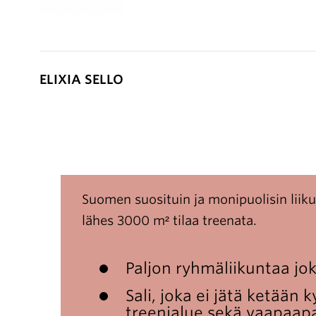
ELIXIA SELLO
Suomen suosituin ja monipuolisin liik
lähes 3000 m² tilaa treenata.
Paljon ryhmäliikuntaa joka
Sali, joka ei jätä ketään 
treenialue sekä vaapaap