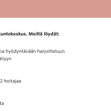
kuntokeskus. Meiltä löydät:
hoa hyödyntävään harjoitteluun
äilyyn
–2 hoitajaa
ta