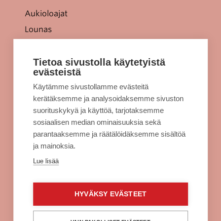
Aukioloajat
Lounas
Tarjoukset
Jellonaparkki lapsille
Tietoa sivustolla käytetyistä
evästeistä
Kulkuyhteydet
Käytämme sivustollamme evästeitä
Rekisteriseloste
kerätäksemme ja analysoidaksemme sivuston
Evästeet
suorituskykyä ja käyttöä, tarjotaksemme
sosiaalisen median ominaisuuksia sekä
Sellon intra
parantaaksemme ja räätälöidäksemme sisältöä
ja mainoksia.
Alko Espoo
Lue lisää
Burger King Espoo
Citymarket Espoo
HYVÄKSY EVÄSTEET
Clas Ohlson Espoo