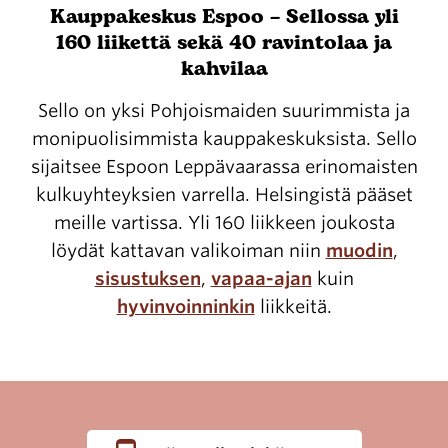
Kauppakeskus Espoo – Sellossa yli
160 liikettä sekä 40 ravintolaa ja
kahvilaa
Sello on yksi Pohjoismaiden suurimmista ja
monipuolisimmista kauppakeskuksista. Sello
sijaitsee Espoon Leppävaarassa erinomaisten
kulkuyhteyksien varrella. Helsingistä pääset
meille vartissa. Yli 160 liikkeen joukosta
löydät kattavan valikoiman niin
muodin
,
sisustuksen
,
vapaa-ajan
kuin
hyvinvoinninkin
liikkeitä.