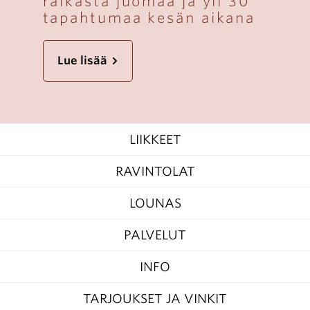
raikasta juomaa ja yli 30
tapahtumaa kesän aikana
Lue lisää
Main
LIIKKEET
navigation
-
Finnish
RAVINTOLAT
-
Extra
LOUNAS
PALVELUT
INFO
TARJOUKSET JA VINKIT