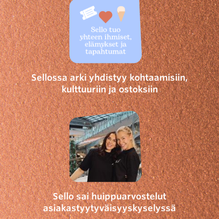
Sellossa arki yhdistyy kohtaamisiin,
kulttuuriin ja ostoksiin
Sello sai huippuarvostelut
asiakastyytyväisyyskyselyssä