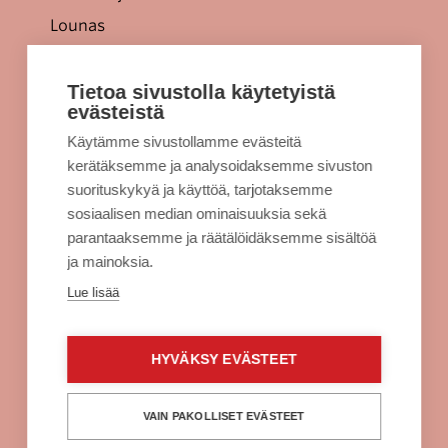
Lounas
Tarjoukset
Jellonaparkki lapsille
Tietoa sivustolla käytetyistä
evästeistä
Kulkuyhteydet
Käytämme sivustollamme evästeitä
Rekisteriseloste
kerätäksemme ja analysoidaksemme sivuston
Evästeet
suorituskykyä ja käyttöä, tarjotaksemme
sosiaalisen median ominaisuuksia sekä
Sellon intra
parantaaksemme ja räätälöidäksemme sisältöä
ja mainoksia.
Alko Espoo
Lue lisää
Burger King Espoo
Citymarket Espoo
HYVÄKSY EVÄSTEET
Clas Ohlson Espoo
Fuku Supreme Espoo
VAIN PAKOLLISET EVÄSTEET