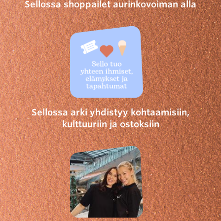
Sellossa shoppailet aurinkovoiman alla
Sellossa arki yhdistyy kohtaamisiin,
kulttuuriin ja ostoksiin