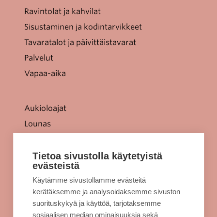
Ravintolat ja kahvilat
Sisustaminen ja kodintarvikkeet
Tavaratalot ja päivittäistavarat
Palvelut
Vapaa-aika
Aukioloajat
Lounas
Tarjoukset
Jellonaparkki lapsille
Tietoa sivustolla käytetyistä
evästeistä
Kulkuyhteydet
Käytämme sivustollamme evästeitä
Rekisteriseloste
kerätäksemme ja analysoidaksemme sivuston
Evästeet
suorituskykyä ja käyttöä, tarjotaksemme
sosiaalisen median ominaisuuksia sekä
Sellon intra