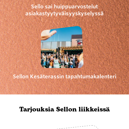
Sello sai huippuarvostelut
asiakastyytyväisyyskyselyssä
Sellon Kesäterassin tapahtumakalenteri
Tarjouksia Sellon liikkeissä