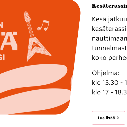
Kesäterassin
Kesä jatkuu
kesäterassil
nauttimaan 
tunnelmasta 
koko perhe
Ohjelma:
klo 15.30 -
klo 17 - 18
Lue lisää