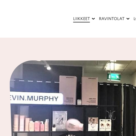
Hyppää
pääsisältöön
LIIKKEET
RAVINTOLAT
Kauneus
Kesäterassi
ja
terveys
Palvelut
Pukeutuminen
Ravintolat
ja
kahvilat
Sisustaminen