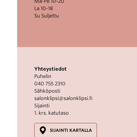
Ma-Pe 10-20
La 10-18
Su Suljettu
Yhteystiedot
Puhelin
040 755 2310
Sähköposti
salonklipsi@salonklipsi.fi
Sijainti
1. krs. katutaso
SIJAINTI KARTALLA