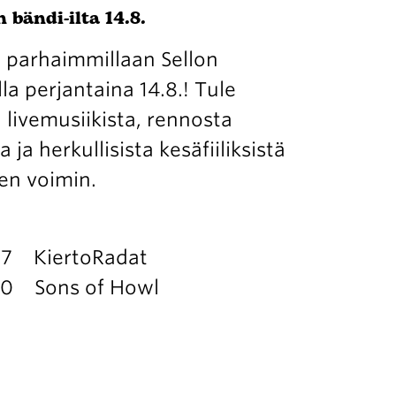
 bändi-ilta 14.8.
 parhaimmillaan Sellon
la perjantaina 14.8.! Tule
livemusiikista, rennosta
ja herkullisista kesäfiiliksistä
en voimin.
 17 KiertoRadat
.30 Sons of Howl