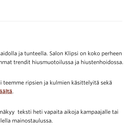
Avoimet
työpaikat
Yhteystiedot
aidolla ja tunteella. Salon Klipsi on koko perheen
mmat trendit hiusmuotoilussa ja hiustenhoidossa.
 teemme ripsien ja kulmien käsittelyitä sekä
äältä
.
äkyy teksti heti vapaita aikoja kampaajalle tai
lella mainostaulussa.