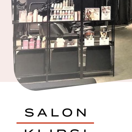
ja
kodintarvikkeet
Tavaratalot
ja
päivittäistavarat
Vapaa-
aika