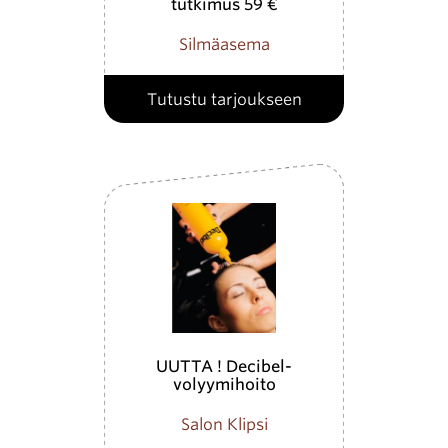
tutkimus 59 €
Silmäasema
Tutustu tarjoukseen
UUTTA ! Decibel-
volyymihoito
Salon Klipsi