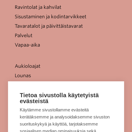
Ravintolat ja kahvilat
Sisustaminen ja kodintarvikkeet
Tavaratalot ja päivittäistavarat
Palvelut
Vapaa-aika
Aukioloajat
Lounas
Tarjoukset
Jellonaparkki lapsille
Tietoa sivustolla käytetyistä
evästeistä
Kulkuyhteydet
Käytämme sivustollamme evästeitä
Rekisteriseloste
kerätäksemme ja analysoidaksemme sivuston
Evästeet
suorituskykyä ja käyttöä, tarjotaksemme
sosiaalisen median ominaisuuksia sekä