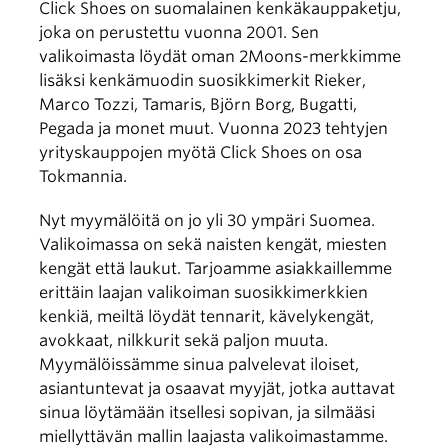
Click Shoes on suomalainen kenkäkauppaketju,
joka on perustettu vuonna 2001. Sen
valikoimasta löydät oman 2Moons-merkkimme
lisäksi kenkämuodin suosikkimerkit Rieker,
Marco Tozzi, Tamaris, Björn Borg, Bugatti,
Pegada ja monet muut. Vuonna 2023 tehtyjen
yrityskauppojen myötä Click Shoes on osa
Tokmannia.
Nyt myymälöitä on jo yli 30 ympäri Suomea.
Valikoimassa on sekä naisten kengät, miesten
kengät että laukut. Tarjoamme asiakkaillemme
erittäin laajan valikoiman suosikkimerkkien
kenkiä, meiltä löydät tennarit, kävelykengät,
avokkaat, nilkkurit sekä paljon muuta.
Myymälöissämme sinua palvelevat iloiset,
asiantuntevat ja osaavat myyjät, jotka auttavat
sinua löytämään itsellesi sopivan, ja silmääsi
miellyttävän mallin laajasta valikoimastamme.