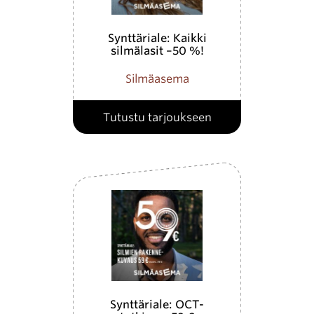
Synttäriale: Kaikki
silmälasit –50 %!
Silmäasema
Tutustu tarjoukseen
Synttäriale: OCT-