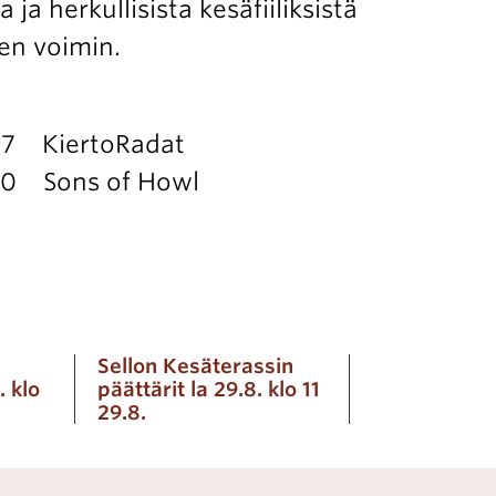
ja herkullisista kesäfiiliksistä
en voimin.
 17 KiertoRadat
.30 Sons of Howl
Sellon Kesäterassin
. klo
päättärit la 29.8. klo 11
29.8.