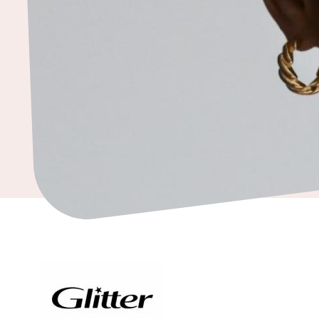
ja
kodintarvikkeet
Tavaratalot
ja
päivittäistavarat
Vapaa-
aika