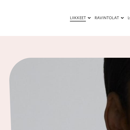
Hyppää
pääsisältöön
LIIKKEET
RAVINTOLAT
Kauneus
Kesäterassi
ja
terveys
Palvelut
Pukeutuminen
Ravintolat
ja
kahvilat
Sisustaminen