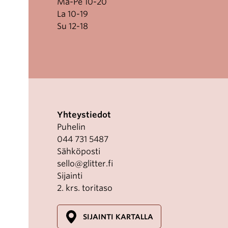
Ma-Pe 10-20
La 10-19
Su 12-18
Yhteystiedot
Puhelin
044 731 5487
Sähköposti
sello@glitter.fi
Sijainti
2. krs. toritaso
SIJAINTI KARTALLA