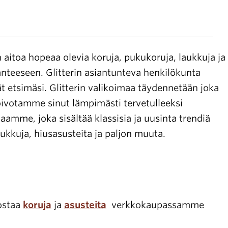
Avoimet
työpaikat
 aitoa hopeaa olevia koruja, pukukoruja, laukkuja ja
Yhteystiedot
lanteeseen. Glitterin asiantunteva henkilökunta
dät etsimäsi. Glitterin valikoimaa täydennetään joka
. Toivotamme sinut lämpimästi tervetulleeksi
me, joka sisältää klassisia ja uusinta trendiä
aukkuja, hiusasusteita ja paljon muuta.
 ostaa
koruja
ja
asusteita
verkkokaupassamme