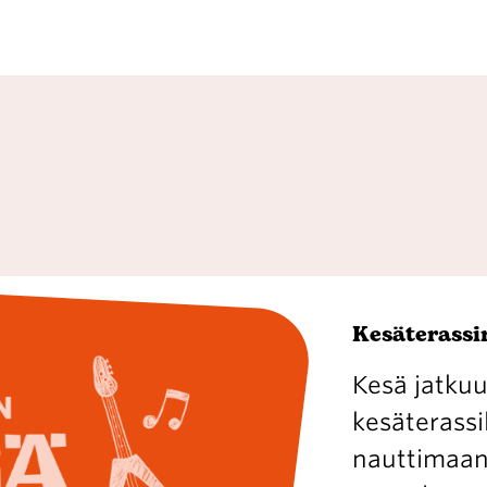
Kesäterassin
Kesä jatkuu
kesäterassil
nauttimaan 