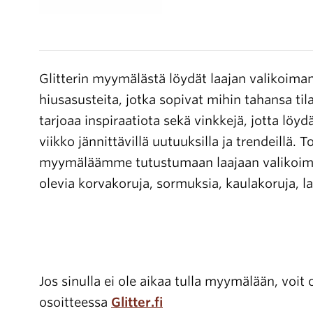
Glitterin myymälästä löydät laajan valikoiman
hiusasusteita, jotka sopivat mihin tahansa ti
tarjoaa inspiraatiota sekä vinkkejä, jotta löy
viikko jännittävillä uutuuksilla ja trendeillä
myymäläämme tutustumaan laajaan valikoimaam
olevia korvakoruja, sormuksia, kaulakoruja, l
Jos sinulla ei ole aikaa tulla myymälään, voit
osoitteessa
Glitter.fi