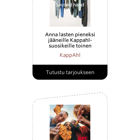
Anna lasten pieneksi
jääneille Kappahl-
suosikeille toinen
mahdollisuus
KappAhl
Tutustu tarjoukseen