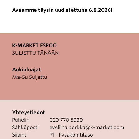
Avaamme täysin uudistettuna 6.8.2026!
K-MARKET ESPOO
SULJETTU TÄNÄÄN
Aukioloajat
Ma-Su Suljettu
Yhteystiedot
Puhelin
020 770 5030
Sähköposti
eveliina.porkka@k-market.com
Sijainti
P1 - Pysäköintitaso