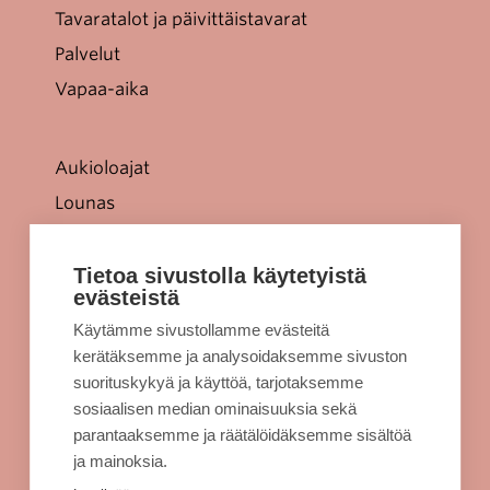
Tavaratalot ja päivittäistavarat
Palvelut
Vapaa-aika
Aukioloajat
Lounas
Tarjoukset
Jellonaparkki lapsille
Tietoa sivustolla käytetyistä
evästeistä
Kulkuyhteydet
Käytämme sivustollamme evästeitä
Rekisteriseloste
kerätäksemme ja analysoidaksemme sivuston
Evästeet
suorituskykyä ja käyttöä, tarjotaksemme
sosiaalisen median ominaisuuksia sekä
Sellon intra
parantaaksemme ja räätälöidäksemme sisältöä
ja mainoksia.