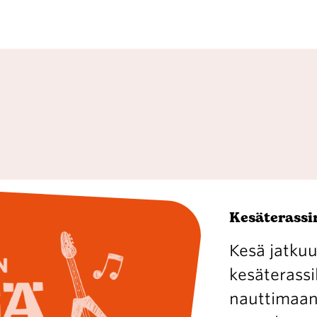
Kesäterassin
Kesä jatkuu
kesäterassil
nauttimaan 