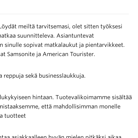
Avoimet
työpaikat
öydät meiltä tarvitsemasi, olet sitten työksesi
Yhteystiedot
atkaa suunnitteleva. Asiantuntevat
 sinulle sopivat matkalaukut ja pientarvikkeet.
t Samsonite ja American Tourister.
 reppuja sekä businesslaukkuja.
ailukykyiseen hintaan. Tuotevalikoimamme sisältää
varmistaaksemme, että mahdollisimman monelle
a tuotteet
aa asiakkaalleen hyvän mielen pitkäksi aikaa.