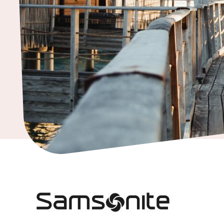
ja
kodintarvikkeet
Tavaratalot
ja
päivittäistavarat
Vapaa-
aika