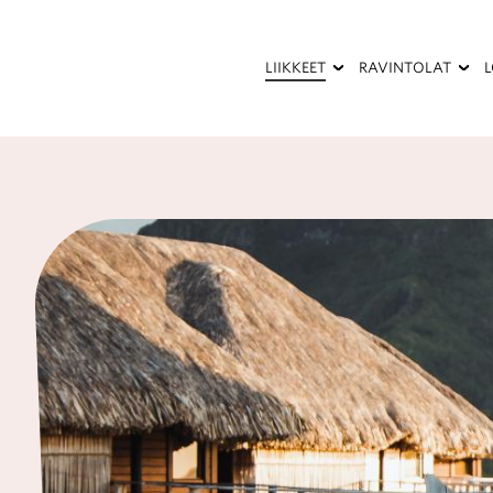
Hyppää
pääsisältöön
LIIKKEET
RAVINTOLAT
Kauneus
Kesäterassi
ja
terveys
Palvelut
Pukeutuminen
Ravintolat
ja
kahvilat
Sisustaminen