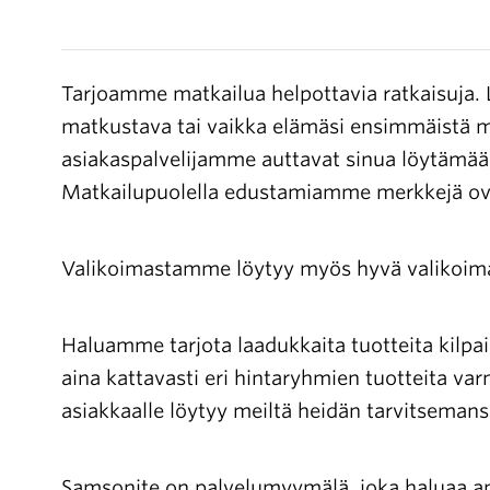
Tarjoamme matkailua helpottavia ratkaisuja. L
matkustava tai vaikka elämäsi ensimmäistä m
asiakaspalvelijamme auttavat sinua löytämään
Matkailupuolella edustamiamme merkkejä ova
Valikoimastamme löytyy myös hyvä valikoima
Haluamme tarjota laadukkaita tuotteita kilp
aina kattavasti eri hintaryhmien tuotteita 
asiakkaalle löytyy meiltä heidän tarvitsemans
Samsonite on palvelumyymälä, joka haluaa ant