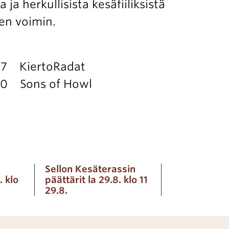
ja herkullisista kesäfiiliksistä
en voimin.
 17 KiertoRadat
.30 Sons of Howl
Sellon Kesäterassin
. klo
päättärit la 29.8. klo 11
29.8.