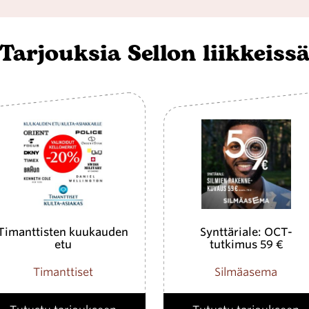
Tarjouksia Sellon liikkeiss
Timanttisten kuukauden
Synttäriale: OCT-
etu
tutkimus 59 €
Timanttiset
Silmäasema