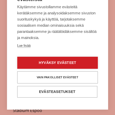
Kulkuyhteydet
Käytämme sivustollamme evästeitä
Rekisteriseloste
kerätäksemme ja analysoidaksemme sivuston
Evästeet
suorituskykyä ja käyttöä, tarjotaksemme
sosiaalisen median ominaisuuksia sekä
Sellon intra
parantaaksemme ja räätälöidäksemme sisältöä
ja mainoksia.
Alko Espoo
Lue lisää
Burger King Espoo
Citymarket Espoo
HYVÄKSY EVÄSTEET
Clas Ohlson Espoo
Fuku Supreme Espoo
VAIN PAKOLLISET EVÄSTEET
H&M Espoo
EVÄSTEASETUKSET
Power Espoo
Prisma Espoo
Stadium Espoo