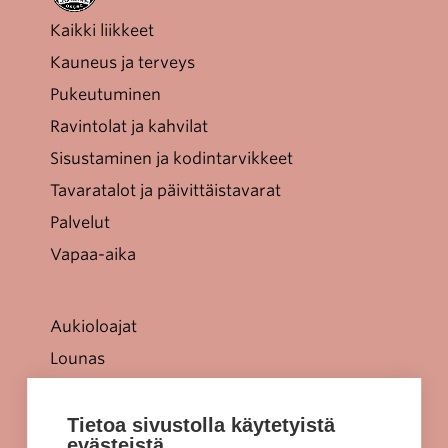
Kaikki liikkeet
Kauneus ja terveys
Pukeutuminen
Ravintolat ja kahvilat
Sisustaminen ja kodintarvikkeet
Tavaratalot ja päivittäistavarat
Palvelut
Vapaa-aika
Aukioloajat
Lounas
Tarjoukset
Jellonaparkki lapsille
Tietoa sivustolla käytetyistä
evästeistä