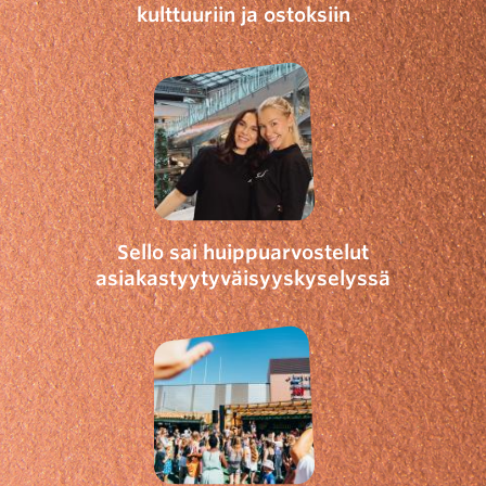
kulttuuriin ja ostoksiin
Sello sai huippuarvostelut
asiakastyytyväisyyskyselyssä