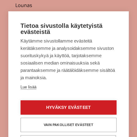
Lounas
Tarjoukset
Jellonaparkki lapsille
Tietoa sivustolla käytetyistä
evästeistä
Kulkuyhteydet
Käytämme sivustollamme evästeitä
Rekisteriseloste
kerätäksemme ja analysoidaksemme sivuston
Evästeet
suorituskykyä ja käyttöä, tarjotaksemme
sosiaalisen median ominaisuuksia sekä
Sellon intra
parantaaksemme ja räätälöidäksemme sisältöä
ja mainoksia.
Alko Espoo
Lue lisää
Burger King Espoo
Citymarket Espoo
HYVÄKSY EVÄSTEET
Clas Ohlson Espoo
Fuku Supreme Espoo
VAIN PAKOLLISET EVÄSTEET
H&M Espoo