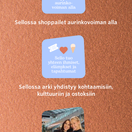
Sellossa shoppailet aurinkovoiman alla
Sellossa arki yhdistyy kohtaamisiin,
kulttuuriin ja ostoksiin