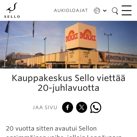
Hyppää
pääsisältöön
AUKIOLOAJAT
Kauppakeskus Sello viettää
20-juhlavuotta
JAA SIVU
20 vuotta sitten avautui Sellon