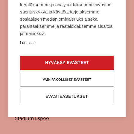
Rekisteriseloste
kerätäksemme ja analysoidaksemme sivuston
Evästeet
suorituskykyä ja käyttöä, tarjotaksemme
sosiaalisen median ominaisuuksia sekä
Sellon intra
parantaaksemme ja räätälöidäksemme sisältöä
ja mainoksia.
Alko Espoo
Lue lisää
Burger King Espoo
Citymarket Espoo
HYVÄKSY EVÄSTEET
Clas Ohlson Espoo
Fuku Supreme Espoo
VAIN PAKOLLISET EVÄSTEET
H&M Espoo
EVÄSTEASETUKSET
Power Espoo
Prisma Espoo
Stadium Espoo