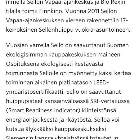
nimellä Sellon Vapaa-ajankeskus ja Bio Rexin
tilalla toimii Finnkino. Vuonna 2011 Sellon
Vapaa-ajankeskuksen viereen rakennettiin 17-
kerroksinen Sellonhuippu vuokra-asuntoineen.
Vuosien varrella Sello on saavuttanut Suomen
ekologisimman kauppakeskuksen maineen.
Osoituksena ekologisesti kestävästä
toiminnasta Sellolle on myönnetty kaksi kertaa
toiminnan aikainen platinatason LEED-
ympäristösertifikaatti. Sello on saavuttanut
huippupisteet kansainvälisessä SRI-vertailussa
(Smart Readiness Indicator) kiinteistönsä
energiaohjauksesta ja -käytöstä. Selloa voi
kutsua älykkääksi kauppakeskukseksi
Siemensin kanssa yhteistyössä toteutetun