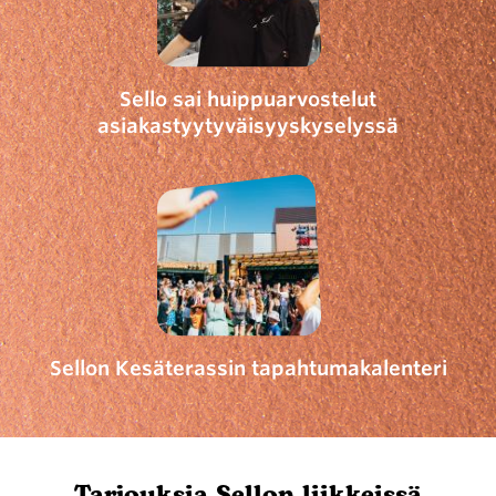
Sello sai huippuarvostelut
asiakastyytyväisyyskyselyssä
Sellon Kesäterassin tapahtumakalenteri
Tarjouksia Sellon liikkeissä