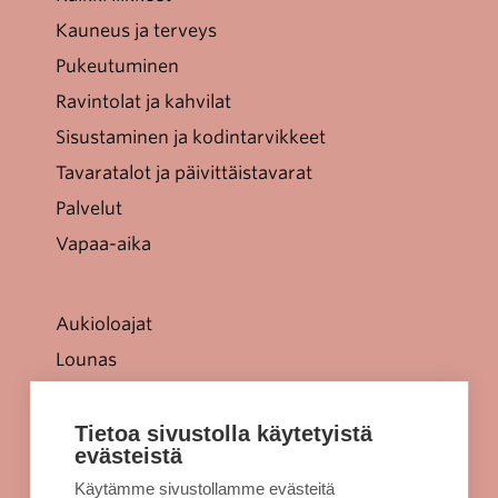
Kauneus ja terveys
Pukeutuminen
Ravintolat ja kahvilat
Sisustaminen ja kodintarvikkeet
Tavaratalot ja päivittäistavarat
Palvelut
Vapaa-aika
Aukioloajat
Lounas
Tarjoukset
Jellonaparkki lapsille
Tietoa sivustolla käytetyistä
evästeistä
Kulkuyhteydet
Käytämme sivustollamme evästeitä