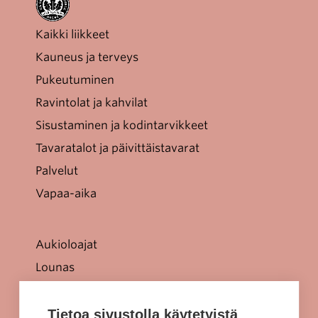
Kaikki liikkeet
Kauneus ja terveys
Pukeutuminen
Ravintolat ja kahvilat
Sisustaminen ja kodintarvikkeet
Tavaratalot ja päivittäistavarat
Palvelut
Vapaa-aika
Aukioloajat
Lounas
Tarjoukset
Jellonaparkki lapsille
Tietoa sivustolla käytetyistä