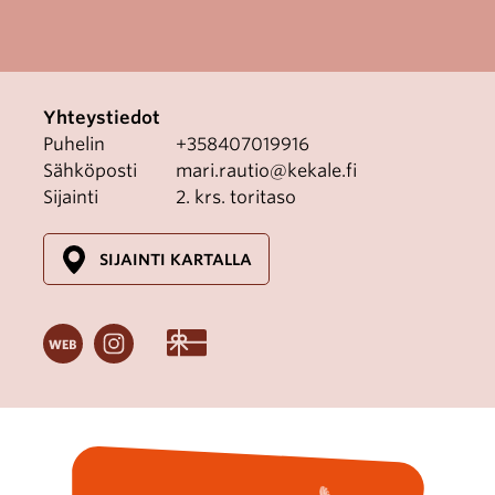
Yhteystiedot
Puhelin
+358407019916
Sähköposti
mari.rautio@kekale.fi
Sijainti
2. krs. toritaso
SIJAINTI KARTALLA