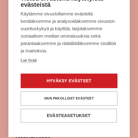
evästeistä
Kulkuyhteydet
Käytämme sivustollamme evästeitä
Rekisteriseloste
kerätäksemme ja analysoidaksemme sivuston
Evästeet
suorituskykyä ja käyttöä, tarjotaksemme
sosiaalisen median ominaisuuksia sekä
Sellon intra
parantaaksemme ja räätälöidäksemme sisältöä
ja mainoksia.
Alko Espoo
Lue lisää
Burger King Espoo
Citymarket Espoo
HYVÄKSY EVÄSTEET
Clas Ohlson Espoo
Fuku Supreme Espoo
VAIN PAKOLLISET EVÄSTEET
H&M Espoo
EVÄSTEASETUKSET
Power Espoo
Prisma Espoo