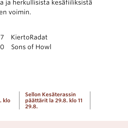
ja herkullisista kesäfiiliksistä
en voimin.
 17 KiertoRadat
.30 Sons of Howl
Sellon Kesäterassin
. klo
päättärit la 29.8. klo 11
29.8.