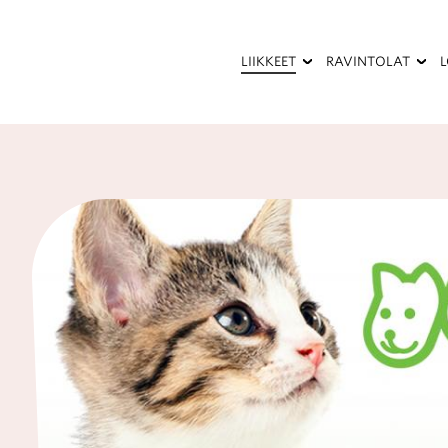
Hyppää
pääsisältöön
LIIKKEET
RAVINTOLAT
Kauneus
Kesäterassi
ja
terveys
Palvelut
Pukeutuminen
Ravintolat
ja
kahvilat
Sisustaminen