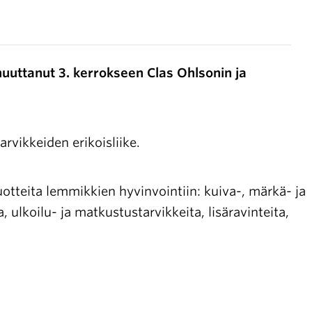
Avoimet
työpaikat
uuttanut 3. kerrokseen Clas Ohlsonin ja
Yhteystiedot
arvikkeiden erikoisliike.
uotteita lemmikkien hyvinvointiin: kuiva-, märkä- ja
ja, ulkoilu- ja matkustustarvikkeita, lisäravinteita,