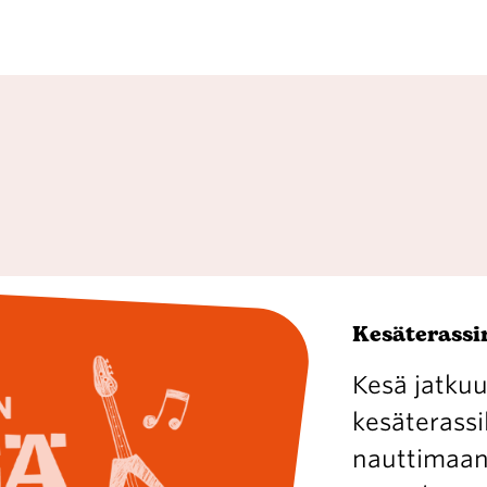
Kesäterassin
Kesä jatkuu
kesäterassil
nauttimaan 