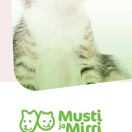
ja
kodintarvikkeet
Tavaratalot
ja
päivittäistavarat
Vapaa-
aika