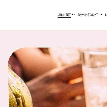
Hyppää
pääsisältöön
LIIKKEET
RAVINTOLAT
Kauneus
Kesäterassi
ja
terveys
Palvelut
Pukeutuminen
Ravintolat
ja
kahvilat
Sisustaminen