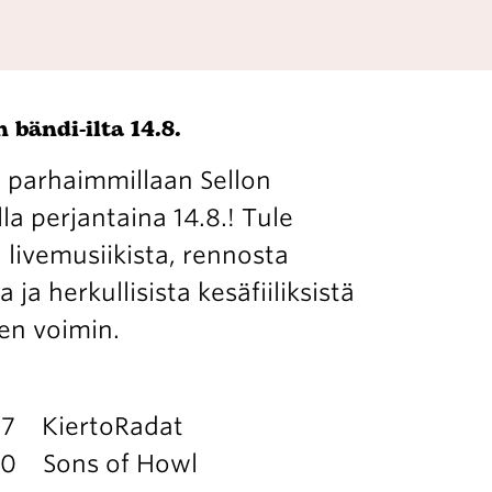
 bändi-ilta 14.8.
 parhaimmillaan Sellon
la perjantaina 14.8.! Tule
livemusiikista, rennosta
ja herkullisista kesäfiiliksistä
en voimin.
 17 KiertoRadat
.30 Sons of Howl