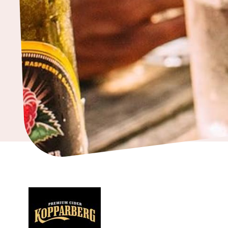
ja
kodintarvikkeet
Tavaratalot
ja
päivittäistavarat
Vapaa-
aika