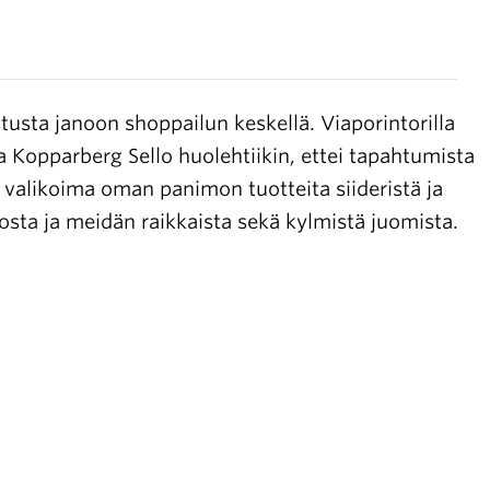
Avoimet
työpaikat
tusta janoon shoppailun keskellä. Viaporintorilla
Yhteystiedot
a Kopparberg Sello huolehtiikin, ettei tapahtumista
as valikoima oman panimon tuotteita siideristä ja
osta ja meidän raikkaista sekä kylmistä juomista.