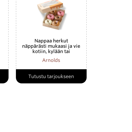
Nappaa herkut
näppärästi mukaasi ja vie
kotiin, kylään tai
työpaikalle!
Arnolds
Tutustu tarjoukseen