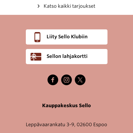
Katso kaikki tarjoukset
Liity Sello Klubiin
Sellon lahjakortti
Kauppakeskus Sello
Leppävaarankatu 3-9, 02600 Espoo