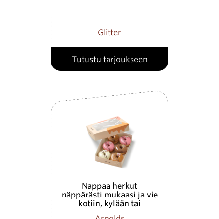
Glitter
Tutustu tarjoukseen
Nappaa herkut
näppärästi mukaasi ja vie
kotiin, kylään tai
työpaikalle!
Arnolds