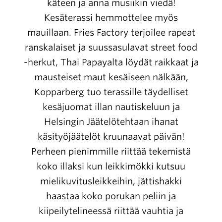
käteen ja anna musiikin viedä!
Kesäterassi hemmottelee myös
mauillaan. Fries Factory terjoilee rapeat
ranskalaiset ja suussasulavat street food
-herkut, Thai Papayalta löydät raikkaat ja
mausteiset maut kesäiseen nälkään,
Kopparberg tuo terassille täydelliset
kesäjuomat illan nautiskeluun ja
Helsingin Jäätelötehtaan ihanat
käsityöjäätelöt kruunaavat päivän!
Perheen pienimmille riittää tekemistä
koko illaksi kun leikkimökki kutsuu
mielikuvitusleikkeihin, jättishakki
haastaa koko porukan peliin ja
kiipeilytelineessä riittää vauhtia ja