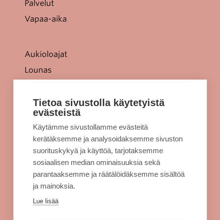
Palvelut
Vapaa-aika
Aukioloajat
Lounas
Tarjoukset
Jellonaparkki lapsille
Tietoa sivustolla käytetyistä
evästeistä
Kulkuyhteydet
Käytämme sivustollamme evästeitä
Rekisteriseloste
kerätäksemme ja analysoidaksemme sivuston
Evästeet
suorituskykyä ja käyttöä, tarjotaksemme
sosiaalisen median ominaisuuksia sekä
Sellon intra
parantaaksemme ja räätälöidäksemme sisältöä
ja mainoksia.
Alko Espoo
Lue lisää
Burger King Espoo