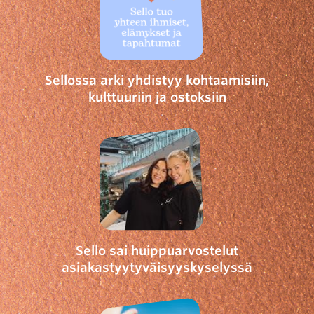
Sellossa arki yhdistyy kohtaamisiin,
kulttuuriin ja ostoksiin
Sello sai huippuarvostelut
asiakastyytyväisyyskyselyssä