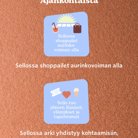
Ajankohtaista
Sellossa shoppailet aurinkovoiman alla
Sellossa arki yhdistyy kohtaamisiin,