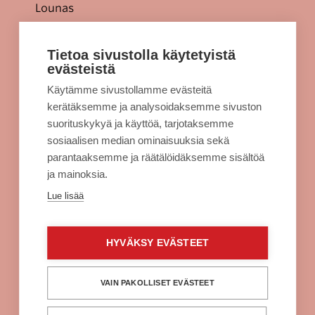
Lounas
Tarjoukset
Jellonaparkki lapsille
Tietoa sivustolla käytetyistä
evästeistä
Kulkuyhteydet
Käytämme sivustollamme evästeitä
Rekisteriseloste
kerätäksemme ja analysoidaksemme sivuston
Evästeet
suorituskykyä ja käyttöä, tarjotaksemme
sosiaalisen median ominaisuuksia sekä
Sellon intra
parantaaksemme ja räätälöidäksemme sisältöä
ja mainoksia.
Alko Espoo
Lue lisää
Burger King Espoo
Citymarket Espoo
HYVÄKSY EVÄSTEET
Clas Ohlson Espoo
Fuku Supreme Espoo
VAIN PAKOLLISET EVÄSTEET
H&M Espoo