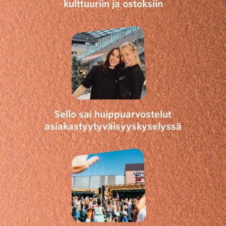
kulttuuriin ja ostoksiin
Sello sai huippuarvostelut
asiakastyytyväisyyskyselyssä