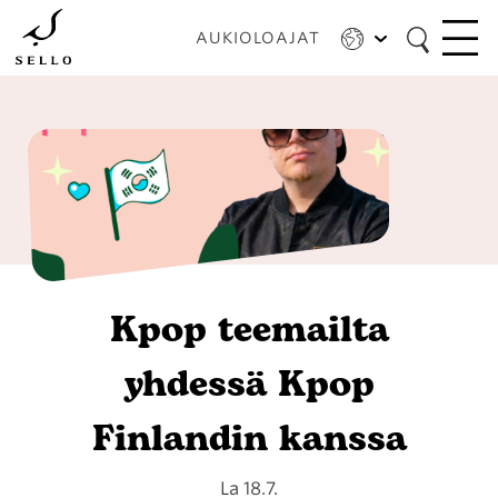
Hyppää
pääsisältöön
AUKIOLOAJAT
Kpop teemailta
yhdessä Kpop
Finlandin kanssa
La 18.7.