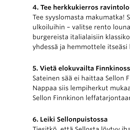
4. Tee herkkukierros ravintolo
Tee syyslomasta makumatka! Sel
ulkoiluihin – valitse rento loun
burgereista italialaisiin klassi
yhdessä ja hemmottele itseäsi
5. Vietä elokuvailta Finnkinos
Sateinen sää ei haittaa Sellon F
Nappaa siis lempiherkut mukaa
Sellon Finnkinon leffatarjont
6. Leiki Sellonpuistossa
Tiesitkö, että Sellosta löytyy ih