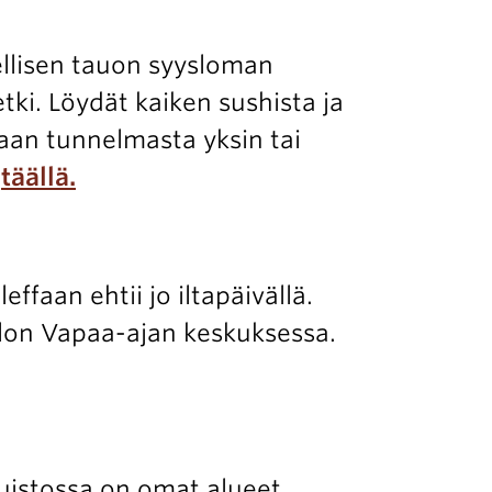
ellisen tauon syysloman
etki. Löydät kaiken sushista ja
imaan tunnelmasta yksin tai
n
täällä.
ffaan ehtii jo iltapäivällä.
lon Vapaa-ajan keskuksessa.
uistossa on omat alueet