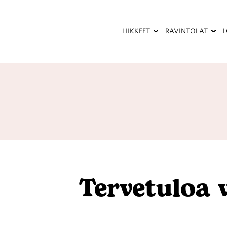
Hyppää
pääsisältöön
LIIKKEET
RAVINTOLAT
Kauneus
Kesäterassi
ja
terveys
Palvelut
Pukeutuminen
Ravintolat
Tervetuloa 
ja
kahvilat
Sisustaminen