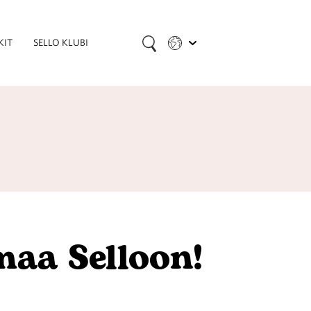
KIT
SELLO KLUBI
maa Selloon!