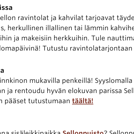
issa
lon ravintolat ja kahvilat tarjoavat täyd
as, herkullinen illallinen tai lämmin kahvih
koihin ja makeisiin herkkuihin. Tule nautt
 lomapäivinä! Tutustu ravintolatarjontaa
sa
innkinon mukavilla penkeillä! Syyslomalla le
n ja rentoudu hyvän elokuvan parissa Sel
aan pääset tutustumaan
täältä!
ana sisäleikkipaikka
Sellonpuisto
? Sellonp