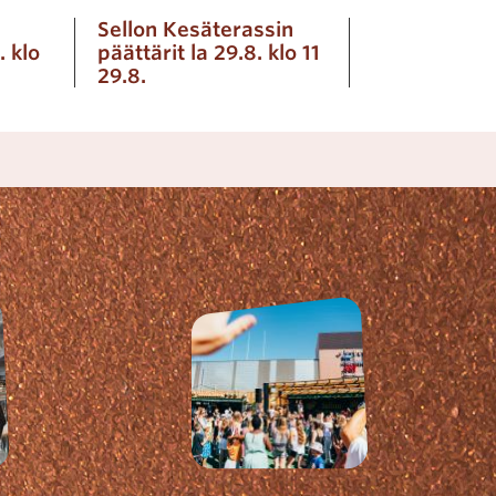
Sellon Kesäterassin
. klo
päättärit la 29.8. klo 11
29.8.