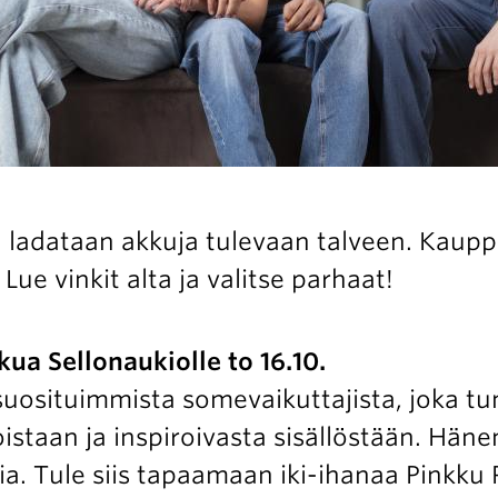
Avoimet
työpaikat
Yhteystiedot
a ladataan akkuja tulevaan talveen. Kaupp
ue vinkit alta ja valitse parhaat!
ua Sellonaukiolle to 16.10.
uosituimmista somevaikuttajista, joka tun
istaan ja inspiroivasta sisällöstään. Häne
ia. Tule siis tapaamaan iki-ihanaa Pinkku 