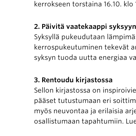
kerrokseen torstaina 16.10. klo 
2. Päivitä vaatekaappi syksyy
Syksyllä pukeudutaan lämpimäst
kerrospukeutuminen tekevät arj
syksyn tuoda uutta energiaa v
3. Rentoudu kirjastossa
Sellon kirjastossa on inspiroivi
pääset tutustumaan eri soittim
myös neuvontaa ja erilaisia arj
osallistumaan tapahtumiin. Lue