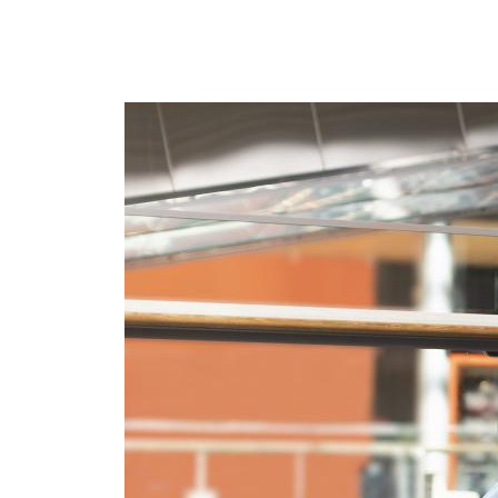
ja
kodintarvikkeet
Tavaratalot
ja
päivittäistavarat
Vapaa-
aika