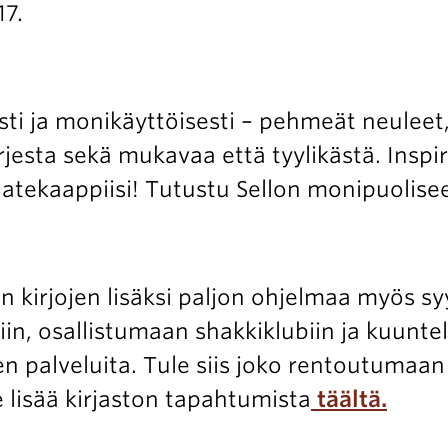
17.
n
i ja monikäyttöisesti – pehmeät neuleet,
esta sekä mukavaa että tyylikästä. Inspi
aatekaappiisi! Tutustu Sellon monipuolis
en kirjojen lisäksi paljon ohjelmaa myös sy
iin, osallistumaan shakkiklubiin ja kuunte
en palveluita. Tule siis joko rentoutumaan
 lisää kirjaston tapahtumista
täältä.