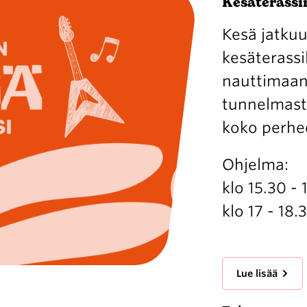
Kesäterassin
Kesä jatkuu
kesäterassil
nauttimaan 
tunnelmasta 
koko perhe
Ohjelma:
klo 15.30 -
klo 17 - 18
Lue lisää