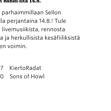
 bändi-ilta 14.8.
 parhaimmillaan Sellon
la perjantaina 14.8.! Tule
livemusiikista, rennosta
ja herkullisista kesäfiiliksistä
en voimin.
 17 KiertoRadat
.30 Sons of Howl