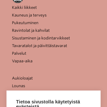
Kaikki liikkeet
Kauneus ja terveys
Pukeutuminen
Ravintolat ja kahvilat
Sisustaminen ja kodintarvikkeet
Tavaratalot ja päivittäistavarat
Palvelut
Vapaa-aika
Aukioloajat
Lounas
Tarjoukset
Jellonaparkki lapsille
Tietoa sivustolla käytetyistä
evästeistä