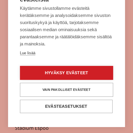
Kulkuyhteydet
Käytämme sivustollamme evästeitä
Rekisteriseloste
kerätäksemme ja analysoidaksemme sivuston
Evästeet
suorituskykyä ja käyttöä, tarjotaksemme
sosiaalisen median ominaisuuksia sekä
Sellon intra
parantaaksemme ja räätälöidäksemme sisältöä
ja mainoksia.
Alko Espoo
Lue lisää
Burger King Espoo
Citymarket Espoo
HYVÄKSY EVÄSTEET
Clas Ohlson Espoo
Fuku Supreme Espoo
VAIN PAKOLLISET EVÄSTEET
H&M Espoo
EVÄSTEASETUKSET
Power Espoo
Prisma Espoo
Stadium Espoo